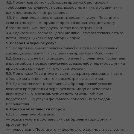
4.2. Посетитель обязан соблюдать правила безопасности,
требования сотрудников парка, возрастные и иные ограничения
для отдельных зон и аттракционов.
4.3. Исполнитель вправе отказать в оказании услуги Посетителю,
если его поведение нарушает правила парка, создает угрозу
безопасности, мешает другим гостям или сотрудникам.
4.4. Родители или сопровождающие лица несут ответственность за
детей, находящихся на территории парка.
5. Возврат и перенос услуг
5.1. Возврат денежных средств осуществляется в соответствии с
законодательством РФ и внутренними правилами Исполнителя.
5.2. Если услуга не была оказана по вине Исполнителя, Посетитель
вправе выбрать возврат денежных средств либо перенос услуги на
другую дату при наличии такой возможности.
5.3. При отказе Посетителя от услуги возврат производится после
обращения к Исполнителю и рассмотрения заявления.
5.4. Для праздников, мероприятий и бронирований условия
возврата предоплаты и переноса даты могут определяться
индивидуально, в зависимости от даты отмены, объема
подготовленных услуг и фактически понесенных расходов
Исполнителя.
6. Права и обязанности сторон
6.1. Исполнитель обязуется:
— оказать услуги в соответствии с выбранным тарифом или
программой;
— предоставить Посетителю информацию о стоимости и условиях