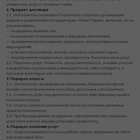
стоимостью услуг и согласен с ними.
2. Предмет договора
2.1. Исполнитель оказывает Посетителю услуги по организации
отдыха и развлечений на территории «Люми Парка», включая, но не
ограничиваясь:
— посещение активити-зон;
— пользование аттракционами и игровыми автоматами;
— проведение дней рождения, выпускных, корпоративных и иных
мероприятий;
— участие в программах, мастер-классах и событиях парка;
— приобретение подарочных сертификатов, билетов и иных услуг.
2.2. Перечень услуг, стоимость, продолжительность, условия участия
и возрастные ограничения размещаются на сайте lumipark.ru, в
кассовой зоне парка или сообщаются администратором.
3. Порядок оплаты
3.1. Оплата услуг производится наличными, банковской картой,
онлайн-оплатой или иным способом, доступным у Исполнителя.
3.2. Стоимость услуг определяется согласно действующему прайсу
на момент оплаты.
3.3. Услуга считается оплаченной после поступления денежных
средств Исполнителю.
3.4. При бронировании праздников, мероприятий или отдельных
услуг Исполнитель вправе установить предоплату.
4. Порядок оказания услуг
4.1. Услуги оказываются в часы работы парка, указанные на сайте
или в кассовой зоне.