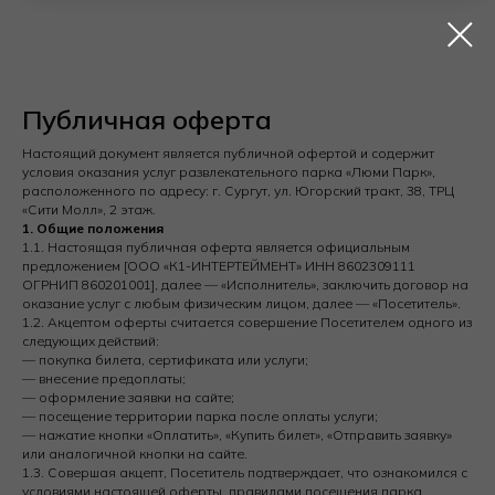
Публичная оферта
Настоящий документ является публичной офертой и содержит
условия оказания услуг развлекательного парка «Люми Парк»,
расположенного по адресу: г. Сургут, ул. Югорский тракт, 38, ТРЦ
«Сити Молл», 2 этаж.
1. Общие положения
1.1. Настоящая публичная оферта является официальным
предложением [ООО «К1-ИНТЕРТЕЙМЕНТ» ИНН 8602309111
ОГРНИП 860201001], далее — «Исполнитель», заключить договор на
оказание услуг с любым физическим лицом, далее — «Посетитель».
1.2. Акцептом оферты считается совершение Посетителем одного из
следующих действий:
— покупка билета, сертификата или услуги;
— внесение предоплаты;
— оформление заявки на сайте;
— посещение территории парка после оплаты услуги;
— нажатие кнопки «Оплатить», «Купить билет», «Отправить заявку»
или аналогичной кнопки на сайте.
1.3. Совершая акцепт, Посетитель подтверждает, что ознакомился с
условиями настоящей оферты, правилами посещения парка,