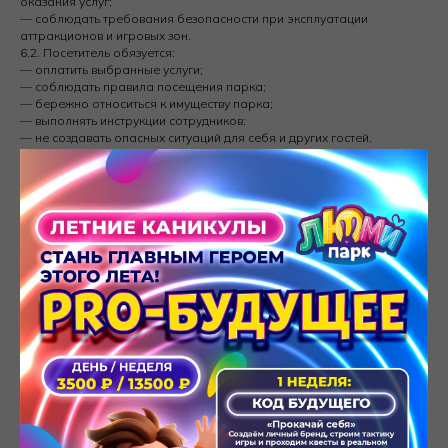
оказания услуг;
— соблюдать требования безопасности при эксплуатации
аттракционов и игровых зон.
6.2. Посетитель обязуется:
— оплатить выбранные услуги;
— соблюдать правила посещения парка;
— бережно относиться к имуществу парка;
— выполнять инструкции сотрудников;
— не создавать опасных ситуаций для себя и других гостей.
7. Ответственность сторон
7.1. Стороны несут ответственность в соответствии с
законодательством Российской Федерации.
7.2. Исполнитель не несет ответственность за вред, причиненный
вследствие нарушения Посетителем правил безопасности,
инструкций сотрудников или возрастных ограничений.
7.3. Посетитель несет ответственность за ущерб, причиненный
имуществу Исполнителя по его вине.
8. Персональные данные
8.1. Оформляя заявку, бронирование или покупку услуги,
Посетитель может передавать Исполнителю свои персональные
данные: имя, номер телефона, адрес электронной почты и иные
данные, необходимые для оказания услуги.
8.2. Обработка персональных данных осуществляется в
соответствии с Политикой конфиденциальности, размещенной на
сайте lumipark.ru.
8.3. Посетитель подтверждает согласие на обработку
персональных данных при заполнении форм на сайте и/или